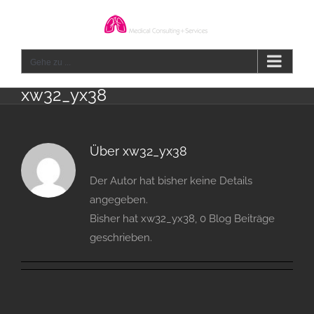
Zum
Inhalt
springen
Gehe zu ...
xw32_yx38
Über
xw32_yx38
Der Autor hat bisher keine Details
angegeben.
Bisher hat xw32_yx38, 0 Blog Beiträge
geschrieben.